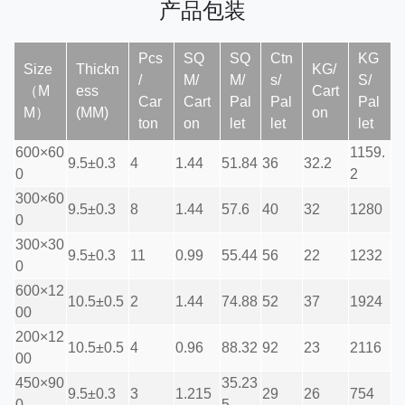
产品包装
Pcs
SQ
SQ
Ctn
KG
Size
Thickn
KG/
/
M/
M/
s/
S/
（M
ess
Cart
Car
Cart
Pal
Pal
Pal
M）
(MM)
on
ton
on
let
let
let
600×60
1159.
9.5±0.3
4
1.44
51.84
36
32.2
0
2
300×60
9.5±0.3
8
1.44
57.6
40
32
1280
0
300×30
9.5±0.3
11
0.99
55.44
56
22
1232
0
600×12
10.5±0.5
2
1.44
74.88
52
37
1924
00
200×12
10.5±0.5
4
0.96
88.32
92
23
2116
00
450×90
35.23
9.5±0.3
3
1.215
29
26
754
0
5